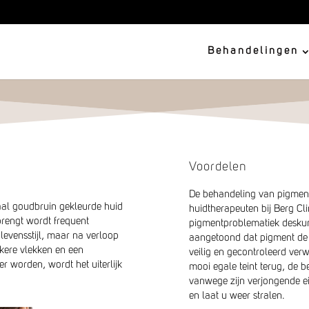
Behandelingen
Voordelen
De behandeling van pigment
aal goudbruin gekleurde huid
huidtherapeuten bij Berg Cli
brengt wordt frequent
pigmentproblematiek deskund
 levensstijl, maar na verloop
aangetoond dat pigment de h
nkere vlekken en een
veilig en gecontroleerd verw
r worden, wordt het uiterlijk
mooi egale teint terug, de 
vanwege zijn verjongende ei
en laat u weer stralen.