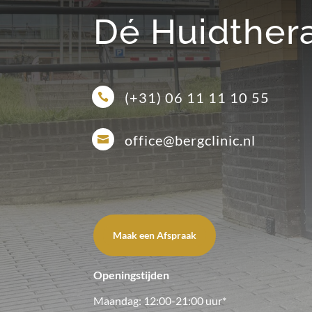
Dé Huidther
(+31) 06 11 11 10 55

office@bergclinic.nl

Maak een Afspraak
Openingstijden
Maandag: 12:00-21:00 uur*