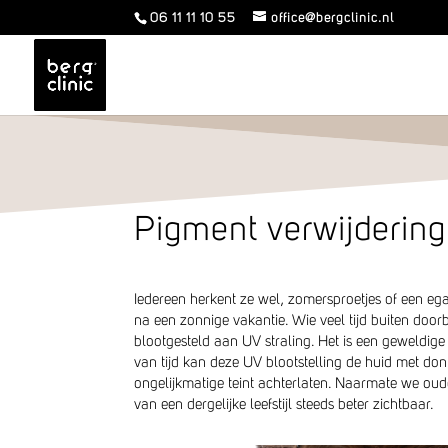
06 11 11 10 55
office@bergclinic.nl
Pigment verwijdering
Iedereen herkent ze wel, zomersproetjes of een eg
na een zonnige vakantie. Wie veel tijd buiten door
blootgesteld aan UV straling. Het is een geweldige
van tijd kan deze UV blootstelling de huid met do
ongelijkmatige teint achterlaten. Naarmate we oude
van een dergelijke leefstijl steeds beter zichtbaar.