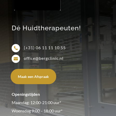
Dé Huidtherapeuten!
(+31) 06 11 11 10 55

office@bergclinic.nl

Maak een Afspraak
Openingstijden
Maandag: 12:00-21:00 uur*
Woensdag 9:00 – 18:00 uur*