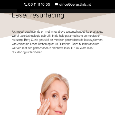
06 11 11 10 55
office@bergclinic.nl
Laser resurfacing
Als meest opwindende en met innovatieve wetenschappelijke prestaties,
wordt lasertechnologie gebruikt in de hele paramedische en medische
huidzorg. Berg Clinic gebruikt de medisch gecertificeerde lasersystemen
van Asclepion Laser Technologies uit Duitsland. Onze huidtherapeuten
werken met een gefractioneerd ablatieve laser (Er:YAG) om laser
resurfacing uit te voeren.